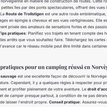
é norvégienne en matière de construction de routes. Cette ro
 petites îles par des ponts spectaculaires, offrant des vues
. La
Route de Trollstigen
est une autre route emblématique,
ages en épingle à cheveux et ses vues vertigineuses. Elle es
ement prisée des amateurs de sensations fortes et des passi
Tips pratiques
: Planifiez vos trajets en tenant compte des 
des arrêts que vous souhaitez faire. Téléchargez les cartes 
à l'avance car le réseau mobile peut être limité dans certain
 pratiques pour un camping réussi en Norvè
 sauvage
est une excellente façon de découvrir la Norvège
ature. Cependant, il y a quelques règles à respecter pour p
ent et profiter pleinement de votre aventure. Le
droit d'ac
et de camper presque partout, à condition de ne pas déran
 de laisser l'endroit propre.
Conseil pratique
: Assurez-vous