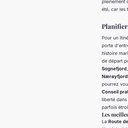
pleinement 
été, car les
Planifier
Pour un itin
porte d'entr
histoire mar
de départ p
Sognefjord
Nærøyfjord
pourrez vou
Conseil pra
liberté dan
parfois étro
Les meill
La
Route de