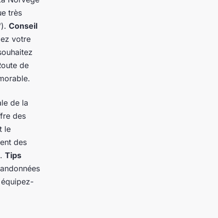
ue très
").
Conseil
fiez votre
souhaitez
Route de
orable.
le de la
ffre des
 le
ent des
e.
Tips
 randonnées
t équipez-