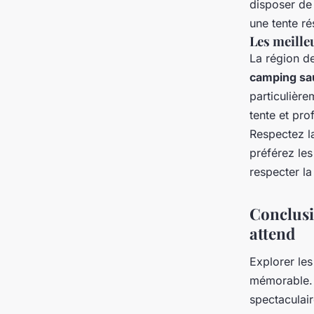
disposer de 
une tente r
Les meille
La région d
camping sa
particulière
tente et pro
Respectez la
préférez le
respecter la 
Conclusi
attend
Explorer le
mémorable. 
spectaculai