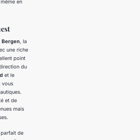
s, même en
uest
e
Bergen
, la
c une riche
llent point
direction du
rd
et le
t vous
nautiques.
té et de
enues mais
ses.
parfait de