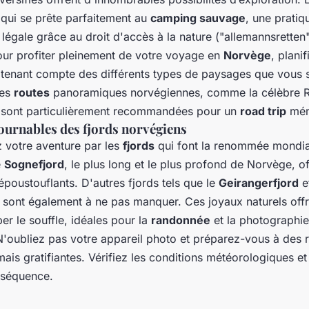
qui se prête parfaitement au
camping sauvage
, une pratiq
légale grâce au droit d'accès à la nature ("allemannsretten
our profiter pleinement de votre voyage en
Norvège
, plani
en tenant compte des différents types de paysages que vous 
Les
routes
panoramiques norvégiennes, comme la célèbre 
e, sont particulièrement recommandées pour un
road trip
mém
ournables des fjords norvégiens
votre aventure par les
fjords
qui font la renommée mondia
e
Sognefjord
, le plus long et le plus profond de Norvège, o
poustouflants. D'autres fjords tels que le
Geirangerfjord
et
sont également à ne pas manquer. Ces joyaux naturels offr
r le souffle, idéales pour la
randonnée
et la photographi
N'oubliez pas votre appareil photo et préparez-vous à des
ais gratifiantes. Vérifiez les conditions météorologiques e
nséquence.