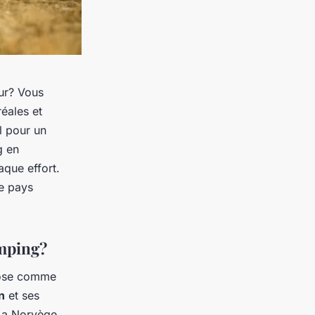
ur? Vous
éales et
l pour un
 en
que effort.
ce pays
amping?
pose comme
n
et ses
 La Norvège