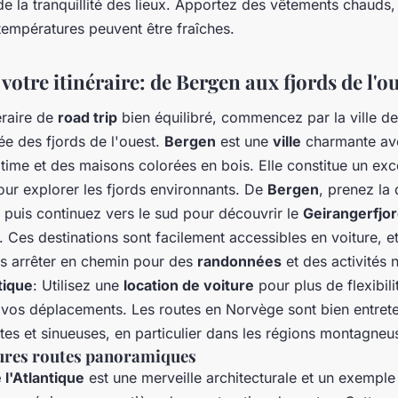
de la tranquillité des lieux. Apportez des vêtements chaud
 températures peuvent être fraîches.
 votre itinéraire: de Bergen aux fjords de l'o
éraire de
road trip
bien équilibré, commencez par la ville d
ée des fjords de l'ouest.
Bergen
est une
ville
charmante ave
itime et des maisons colorées en bois. Elle constitue un exce
our explorer les fjords environnants. De
Bergen
, prenez la 
, puis continuez vers le sud pour découvrir le
Geirangerfjo
. Ces destinations sont facilement accessibles en voiture, e
s arrêter en chemin pour des
randonnées
et des activités 
tique
: Utilisez une
location de voiture
pour plus de flexibili
s vos déplacements. Les routes en Norvège sont bien entret
ites et sinueuses, en particulier dans les régions montagneu
eures routes panoramiques
 l'Atlantique
est une merveille architecturale et un exemple 