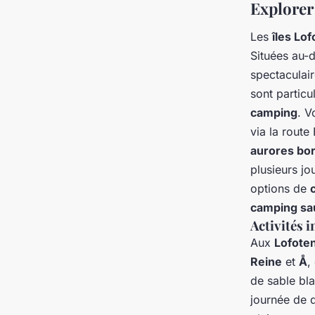
Explorer 
Les
îles Lo
Situées au-d
spectaculai
sont partic
camping
. V
via la route
aurores bo
plusieurs jo
options de
camping sa
Activités 
Aux
Lofote
Reine
et
Å
,
de sable b
journée de 