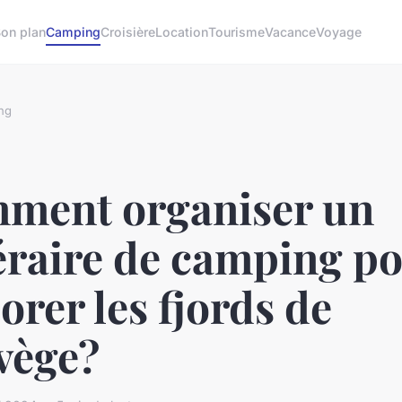
on plan
Camping
Croisière
Location
Tourisme
Vacance
Voyage
ng
ment organiser un
éraire de camping p
orer les fjords de
vège?