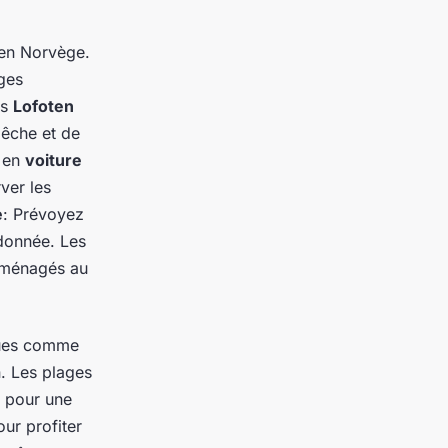
en Norvège.
ages
es
Lofoten
pêche et de
u en
voiture
ver les
e
: Prévoyez
ndonnée. Les
aménagés au
iques comme
n. Les plages
s pour une
our profiter