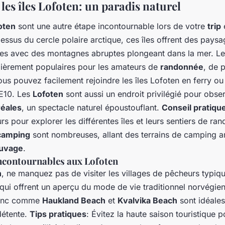
les îles Lofoten: un paradis naturel
foten
sont une autre étape incontournable lors de votre
trip
essus du cercle polaire arctique, ces îles offrent des pays
res avec des montagnes abruptes plongeant dans la mer. L
ulièrement populaires pour les amateurs de
randonnée
, de 
ous pouvez facilement rejoindre les îles Lofoten en ferry o
 E10. Les
Lofoten
sont aussi un endroit privilégié pour obser
réales
, un spectacle naturel époustouflant.
Conseil pratiqu
urs pour explorer les différentes îles et leurs sentiers de ra
camping
sont nombreuses, allant des terrains de camping 
uvage
.
incontournables aux Lofoten
n
, ne manquez pas de visiter les villages de pêcheurs typ
 qui offrent un aperçu du mode de vie traditionnel norvégie
lanc comme
Haukland Beach
et
Kvalvika Beach
sont idéale
détente.
Tips pratiques
: Évitez la haute saison touristique p