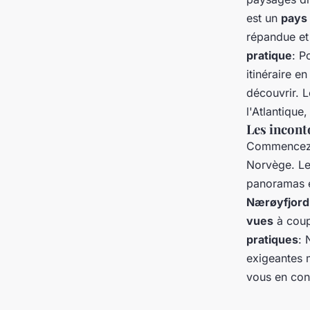
est un
pays
répandue et 
pratique
: P
itinéraire 
découvrir. 
l'Atlantiqu
Les incont
Commencez 
Norvège. L
panoramas é
Nærøyfjord
vues
à coupe
pratiques
: 
exigeantes m
vous en co