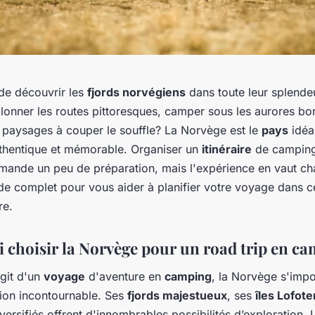
de découvrir les
fjords norvégiens
dans toute leur splende
llonner les routes pittoresques, camper sous les aurores bor
 paysages à couper le souffle? La Norvège est le
pays
idéa
hentique et mémorable. Organiser un
itinéraire
de camping
ande un peu de préparation, mais l'expérience en vaut cha
ide complet pour vous aider à planifier votre voyage dans 
re.
 choisir la Norvège pour un road trip en c
agit d'un
voyage
d'aventure en
camping
, la Norvège s'im
tion incontournable. Ses
fjords majestueux
, ses
îles Lofote
ersifiés offrent d'innombrables possibilités d’exploration.