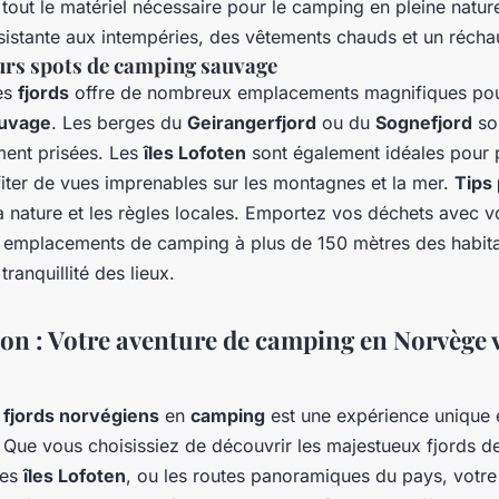
tout le matériel nécessaire pour le camping en pleine natur
ésistante aux intempéries, des vêtements chauds et un récha
urs spots de camping sauvage
es
fjords
offre de nombreux emplacements magnifiques pou
uvage
. Les berges du
Geirangerfjord
ou du
Sognefjord
so
ment prisées. Les
îles Lofoten
sont également idéales pour p
fiter de vues imprenables sur les montagnes et la mer.
Tips
 nature et les règles locales. Emportez vos déchets avec v
s emplacements de camping à plus de 150 mètres des habita
tranquillité des lieux.
on : Votre aventure de camping en Norvège 
s
fjords norvégiens
en
camping
est une expérience unique 
Que vous choisissiez de découvrir les majestueux fjords de 
res
îles Lofoten
, ou les routes panoramiques du pays, votre