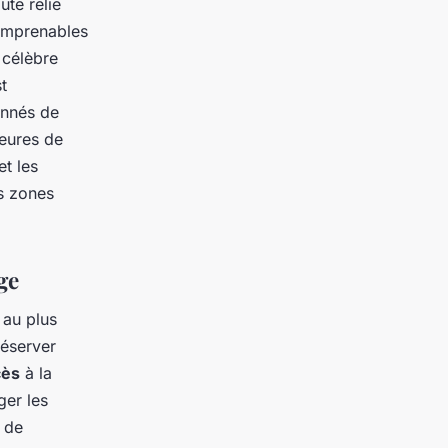
ute relie
 imprenables
 célèbre
t
onnés de
heures de
et les
es zones
ge
 au plus
réserver
cès
à la
ger les
 de