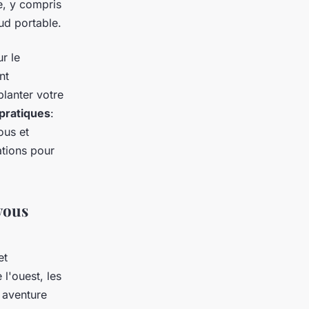
e, y compris
ud portable.
r le
nt
lanter votre
 pratiques
:
ous et
tions pour
vous
et
l'ouest, les
 aventure