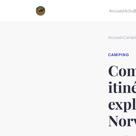
Accueil
Actu
B
Accueil
›
Campi
CAMPING
Com
itin
expl
Nor