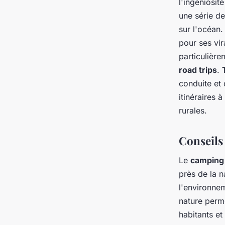
l'ingéniosit
une série de
sur l'océan
pour ses vir
particulièr
road trips
.
conduite et 
itinéraires 
rurales.
Conseils
Le
camping
près de la n
l'environnem
nature perm
habitants et