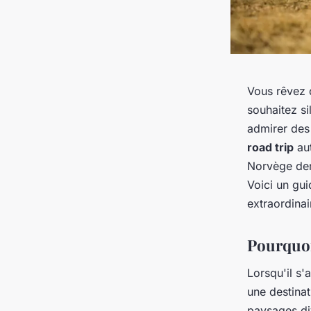
Vous rêvez 
souhaitez si
admirer des
road trip
aut
Norvège dem
Voici un gu
extraordinai
Pourquoi
Lorsqu'il s'
une destina
paysages div